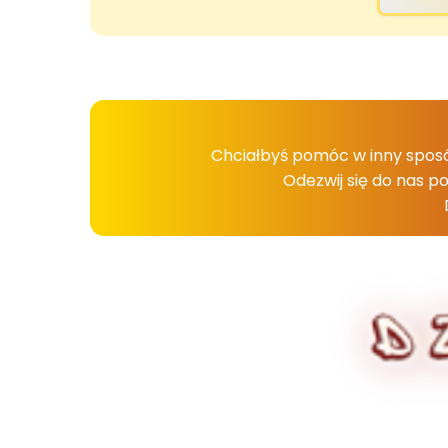
Chciałbyś pomóc w inny spos
Odezwij się do nas p