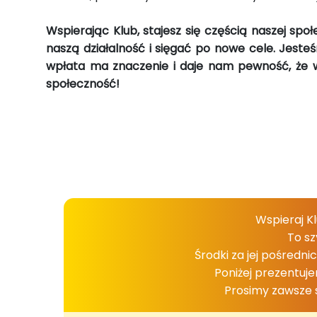
Wspierając Klub, stajesz się częścią naszej sp
naszą działalność i sięgać po nowe cele. Jeste
wpłata ma znaczenie i daje nam pewność, że w
społeczność!
➤ Jakie są metody wsparcia?
Wspieraj K
To s
Środki za jej pośredn
Poniżej prezentuje
Prosimy zawsze s