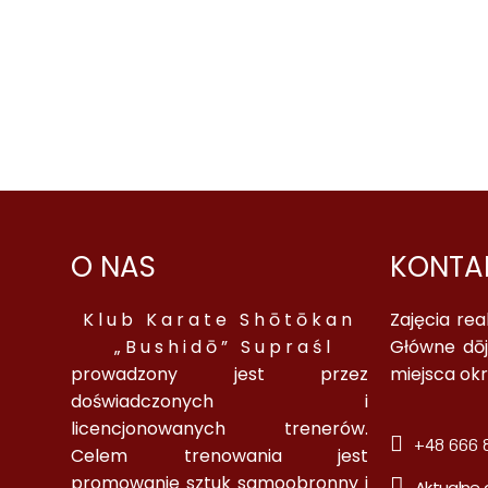
O NAS
KONTA
Klub Karate Shōtōkan
Zajęcia re
„Bushidō” Supraśl
Główne dōj
prowadzony jest przez
miejsca ok
doświadczonych i
licencjonowanych trenerów.
+48 666 8
Celem trenowania jest
promowanie sztuk samoobronny i
Aktualne