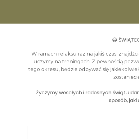
😁 ŚWIĄTE
W ramach relaksu raz na jakiś czas, znajdźc
uczymy na treningach. Z pewnością pozwoli
tego okresu, będzie odbywać się jakiekolwi
zostanieci
Życzymy wesołych i radosnych świąt, udan
sposób, jaki