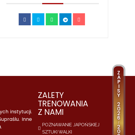
Z
A
P
I
S
ZALETY
Y
TRENOWANIA
2
0
Z NAMI
h instytucji.
2
6
upraślu. Inne
/
POZNAWANIE JAPOŃSKIEJ
.
2
0
SZTUKI WALKI