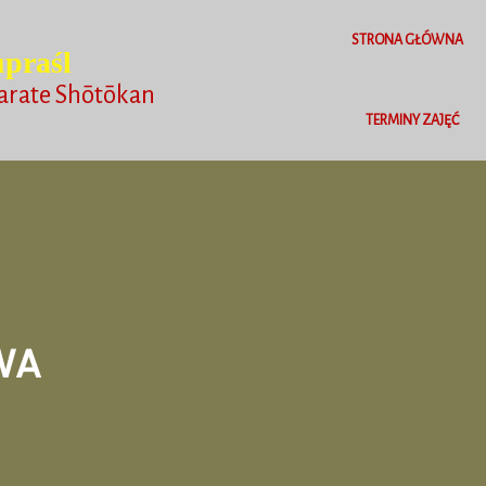
STRONA GŁÓWNA
praśl
arate Shōtōkan
TERMINY ZAJĘĆ
WA