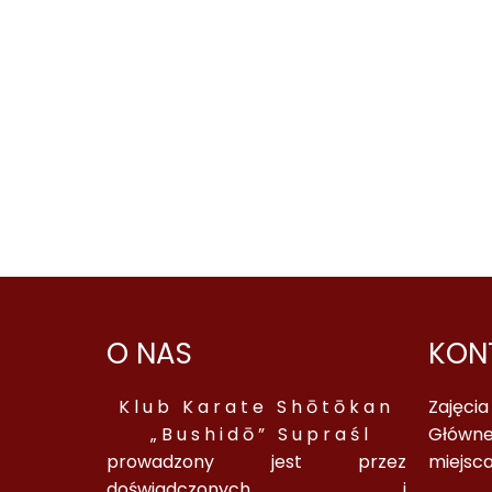
O NAS
KON
Klub Karate Shōtōkan
Zajęci
„Bushidō” Supraśl
Główne
prowadzony jest przez
miejsc
doświadczonych i