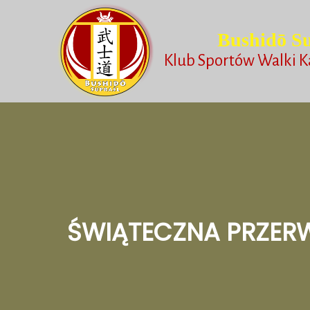
Bushidō Su
Klub Sportów Walki K
ŚWIĄTECZNA PRZER