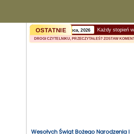
OSTATNIE
Każdy stopień w karat
Artykuł z 15 lipca, 2026
DROGI CZYTELNIKU, PRZECZYTAŁEŚ? ZOSTAW KOME
Wesołych Świąt Bożego Narodzenia i