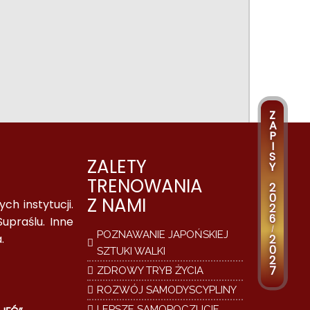
Z
A
P
I
S
ZALETY
Y
TRENOWANIA
2
0
Z NAMI
h instytucji.
2
6
upraślu. Inne
/
POZNAWANIE JAPOŃSKIEJ
.
2
0
SZTUKI WALKI
2
7
ZDROWY TRYB ŻYCIA
ROZWÓJ SAMODYSCYPLINY
LEPSZE SAMOPOCZUCIE