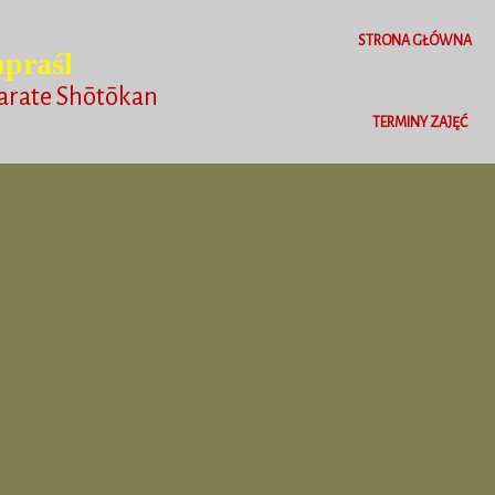
STRONA GŁÓWNA
praśl
arate Shōtōkan
TERMINY ZAJĘĆ