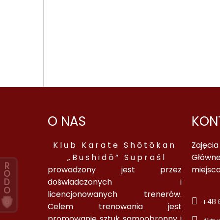
O NAS
KON
Klub Karate Shōtōkan
Zajęci
„Bushidō” Supraśl
Główne
R
prowadzony jest przez
miejsc
O
D
doświadczonych i
O
licencjonowanych trenerów.
+48 6
Celem trenowania jest
promowanie sztuk samoobronny i