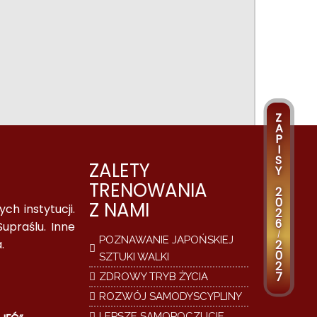
Z
A
P
I
S
ZALETY
Y
TRENOWANIA
2
0
Z NAMI
h instytucji.
2
6
upraślu. Inne
/
POZNAWANIE JAPOŃSKIEJ
.
2
0
SZTUKI WALKI
2
7
ZDROWY TRYB ŻYCIA
ROZWÓJ SAMODYSCYPLINY
LEPSZE SAMOPOCZUCIE