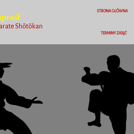
STRONA GŁÓWNA
praśl
arate Shōtōkan
TERMINY ZAJĘĆ