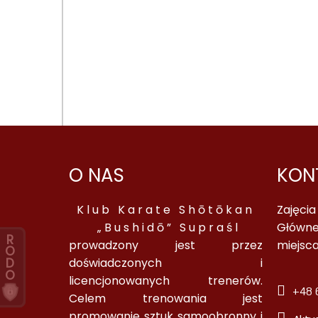
O NAS
KON
Klub Karate Shōtōkan
Zajęci
„Bushidō” Supraśl
Główne
R
prowadzony jest przez
miejsc
O
D
doświadczonych i
O
licencjonowanych trenerów.
+48 6
Celem trenowania jest
promowanie sztuk samoobronny i