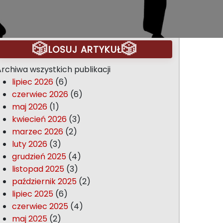
🎲
🎲
LOSUJ ARTYKUŁ
rchiwa wszystkich publikacji
lipiec 2026
(6)
czerwiec 2026
(6)
maj 2026
(1)
kwiecień 2026
(3)
marzec 2026
(2)
luty 2026
(3)
grudzień 2025
(4)
listopad 2025
(3)
październik 2025
(2)
lipiec 2025
(6)
czerwiec 2025
(4)
maj 2025
(2)