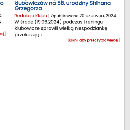
go
klubowiczów na 58. urodziny Shihana
Grzegorza
4
Redakcja Klubu
|
20 czerwca, 2024
Opublikowano
4
W środę (19.06.2024) podczas treningu
klubowicze sprawili wielką niespodziankę
cej]
przekazując...
[Kliknij aby przeczytać więcej]