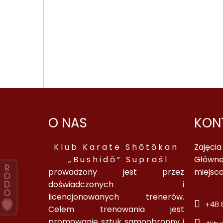
O NAS
KON
Klub Karate Shōtōkan
Zajęci
„Bushidō” Supraśl
Główne
R
prowadzony jest przez
miejsc
O
D
doświadczonych i
O
licencjonowanych trenerów.
+48 6
Celem trenowania jest
promowanie sztuk samoobronny i