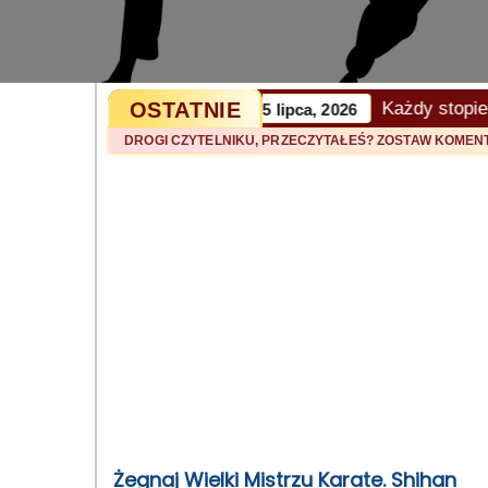
OSTATNIE
Każdy stopień w ka
Artykuł z 15 lipca, 2026
DROGI CZYTELNIKU, PRZECZYTAŁEŚ? ZOSTAW KOME
Żegnaj Wielki Mistrzu Karate. Shihan