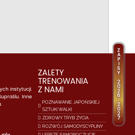
Z
A
P
I
S
ZALETY
Y
TRENOWANIA
2
0
Z NAMI
h instytucji.
2
6
upraślu. Inne
/
POZNAWANIE JAPOŃSKIEJ
.
2
0
SZTUKI WALKI
2
7
ZDROWY TRYB ŻYCIA
ROZWÓJ SAMODYSCYPLINY
LEPSZE SAMOPOCZUCIE