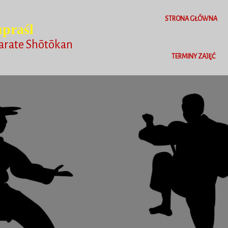
STRONA GŁÓWNA
praśl
arate Shōtōkan
TERMINY ZAJĘĆ